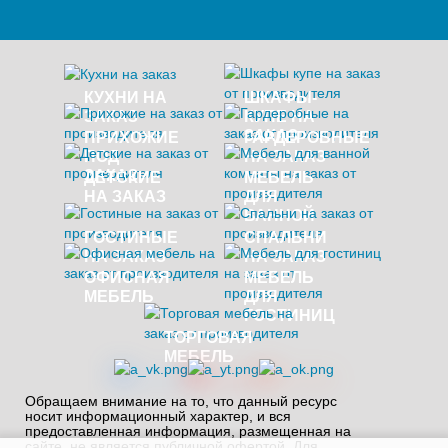
КУХНИ НА
ШКАФЫ-
ЗАКАЗ
КУПЕ НА
ЗАКАЗ
ПРИХОЖИЕ
ГАРДЕРОБНЫЕ
ПОД
НА ЗАКАЗ
ЗАКАЗ
ДЕТСКИЕ
МЕБЕЛЬ
НА ЗАКАЗ
ДЛЯ
ВАННОЙ
ГОСТИНЫЕ
СПАЛЬНИ
НА ЗАКАЗ
НА ЗАКАЗ
ОФИСНАЯ
МЕБЕЛЬ
МЕБЕЛЬ
ДЛЯ
ГОСТИНИЦ
ТОРГОВАЯ
МЕБЕЛЬ
Обращаем внимание на то, что данный ресурс
носит информационный характер, и вся
предоставленная информация, размещенная на
сайте, не является публичной офертой. Для