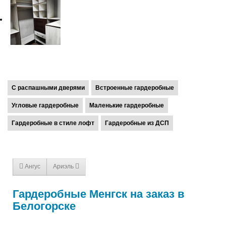
Феодосия
Е
Я
Евпатория
Ялта
К
Керчь
С распашными дверями
Встроенные гардеробные
Угловые гардеробные
Маленькие гардеробные
Гардеробные в стиле лофт
Гардеробные из ДСП
Ангус
Ариэль
Гардеробные Менгск на заказ в
Белогорске