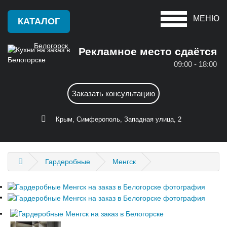
МЕНЮ
КАТАЛОГ
Белогорск
Рекламное место сдаётся
09:00 - 18:00
Красноперекопск
А
Заказать консультацию
Крым
Алушта
С
Крым, Симферополь, Западная улица, 2
Армянск
Саки
Б
Севастополь
Гардеробные
Менгск
Бахчисарай
Симферополь
Белогорск
Судак
Д
Ф
Джанкой