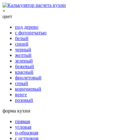
×
цвет
под дерево
с фотопечатью
белый
синий
черный
желтый
зеленый
бежевый
красный
фиолетовый
серый
коричневый
венге
розовый
форма кухни
прямая
угловая
п-образная
с островом