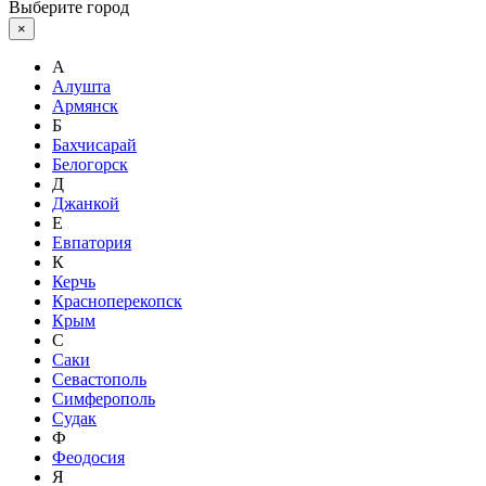
Выберите город
×
А
Алушта
Армянск
Б
Бахчисарай
Белогорск
Д
Джанкой
Е
Евпатория
К
Керчь
Красноперекопск
Крым
С
Саки
Севастополь
Симферополь
Судак
Ф
Феодосия
Я