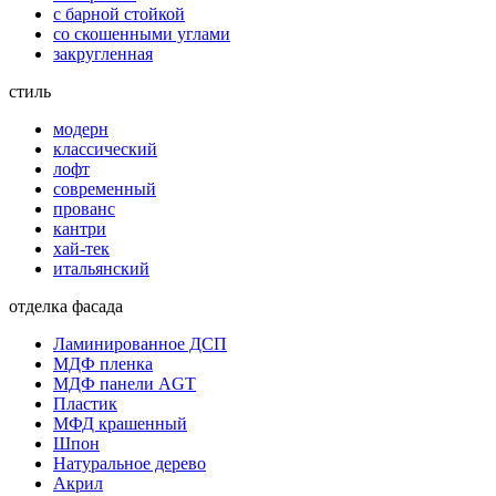
с барной стойкой
со скошенными углами
закругленная
стиль
модерн
классический
лофт
современный
прованс
кантри
хай-тек
итальянский
отделка фасада
Ламинированное ДСП
МДФ пленка
МДФ панели AGT
Пластик
МФД крашенный
Шпон
Натуральное дерево
Акрил