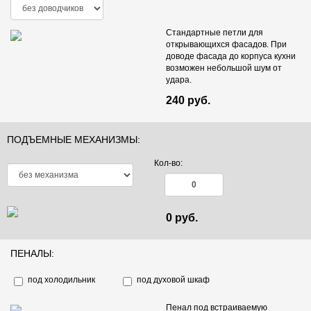
Стандартные петли для
открывающихся фасадов. При
доводе фасада до корпуса кухни
возможен небольшой шум от
удара.
240 руб.
Egger - Баменда серо-бежевый
Egger - Бетон Чикаго светло-
H1115 ST12
серый F186 ST9
1 430 руб.
м²
1 430 руб.
м²
ПОДЪЕМНЫЕ МЕХАНИЗМЫ:
ДСП Троя Гранит Гойя
ДСП Троя Гранит сардинский
15 600 руб.
пог. м
15 600 руб.
пог. м
Кол-во:
0 руб.
ПЕНАЛЫ:
под холодильник
под духовой шкаф
Egger - Бук Эльмау H1582 ST15
Egger - Венге Мали H3058 ST22
1 430 руб.
м²
1 430 руб.
м²
Пенал под встраиваемую