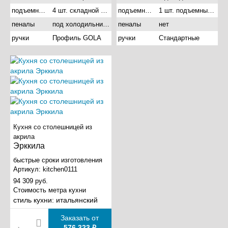
подъемные механизмы
4 шт. складной подъемник
подъемные механизмы
1 шт. подъемный газовый
пеналы
под холодильник и под духовой шкаф
пеналы
нет
ручки
Профиль GOLA
ручки
Стандартные
Кухня со столешницей из
акрила
Эрккила
быстрые сроки изготовления
Артикул:
kitchen0111
94 309 руб.
Стоимость метра кухни
стиль кухни:
итальянский
Заказать от
576 323 ₽