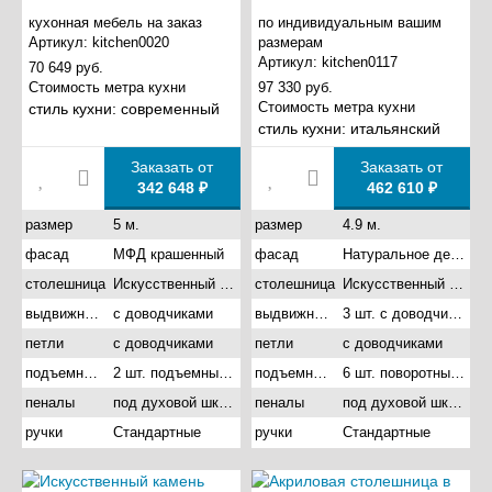
кухонная мебель на заказ
по индивидуальным вашим
Артикул:
kitchen0020
размерам
Артикул:
kitchen0117
70 649 руб.
Стоимость метра кухни
97 330 руб.
Стоимость метра кухни
стиль кухни:
современный
стиль кухни:
итальянский
Заказать от
Заказать от
342 648 ₽
462 610 ₽
размер
5 м.
размер
4.9 м.
фасад
МФД крашенный
фасад
Натуральное дерево
столешница
Искусственный камень акрил
столешница
Искусственный камень акрил
выдвижные ящики
с доводчиками
выдвижные ящики
3 шт. с доводчиками
петли
с доводчиками
петли
с доводчиками
подъемные механизмы
2 шт. подъемный газовый
подъемные механизмы
6 шт. поворотный подъемник
пеналы
под духовой шкаф
пеналы
под духовой шкаф
ручки
Стандартные
ручки
Стандартные