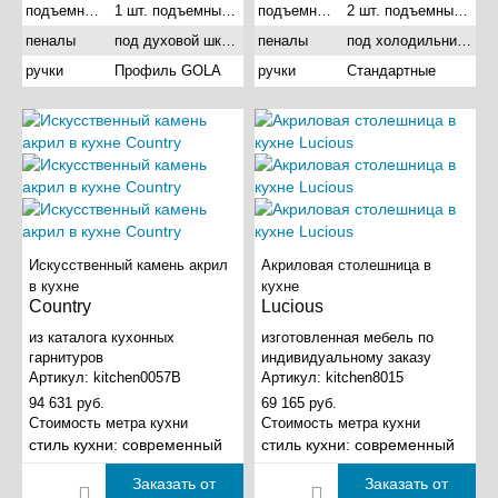
подъемные механизмы
1 шт. подъемный газовый
подъемные механизмы
2 шт. подъемный газовый
пеналы
под духовой шкаф
пеналы
под холодильник и под духовой шкаф
СТОИМОСТЬ
РАЗМЕРЫ
ручки
Профиль GOLA
ручки
Стандартные
Дешевые кухни
Мини кухни
Эконом класс
Маленькие кухни
Дорогие кухни
Узкие кухни
Элитные
Большие кухни
Искусственный камень акрил
Акриловая столешница в
РАСПОЛОЖЕНИЕ
ОСОБЕННОСТИ
в кухне
кухне
Country
Lucious
для квартиры
встроенная кухня
из каталога кухонных
изготовленная мебель по
в Хрущевку
с антресолью
гарнитуров
индивидуальному заказу
Артикул:
kitchen0057B
Артикул:
kitchen8015
для студии
двухуровневые
94 631 руб.
69 165 руб.
для гостинной
под потолок
Стоимость метра кухни
Стоимость метра кухни
для дачи
подвесная
стиль кухни:
современный
стиль кухни:
современный
для дома
линейные кухни
Заказать от
Заказать от
для столовой
без верхних шкафов