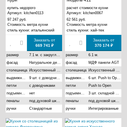
купить недорого
расчет стоимости кухни
Артикул:
kitchen0113
Артикул:
kitchen0067
97 247 руб.
62 561 руб.
Стоимость метра кухни
Стоимость метра кухни
стиль кухни:
итальянский
стиль кухни:
хай-тек
Заказать от
Заказать от
669 741 ₽
370 174 ₽
размер
7.1 м. с закругленными углами
размер
6.1 м.
фасад
Натуральное дерево
фасад
МДФ панели AGT
столешница
Искусственный камень акрил
столешница
Искусственный камень акрил
выдвижные ящики
9 шт. с доводчиками
выдвижные ящики
6 шт. Push to Open с доводчиками
петли
с доводчиками
петли
Push to Open
подъемные механизмы
нет
подъемные механизмы
3 шт. складной подъемник
пеналы
под духовой шкаф
пеналы
под духовой шкаф
ручки
Стандартные
ручки
Интегрированные