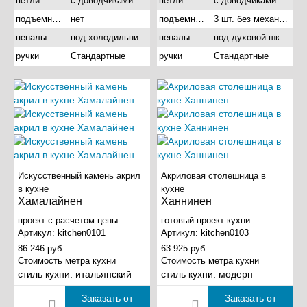
петли
с доводчиками
петли
с доводчиками
подъемные механизмы
нет
подъемные механизмы
3 шт. без механизма
пеналы
под холодильник и под духовой шкаф
пеналы
под духовой шкаф
ручки
Стандартные
ручки
Стандартные
Искусственный камень акрил
Акриловая столешница в
в кухне
кухне
Хамалайнен
Ханнинен
проект с расчетом цены
готовый проект кухни
Артикул:
kitchen0101
Артикул:
kitchen0103
86 246 руб.
63 925 руб.
Стоимость метра кухни
Стоимость метра кухни
стиль кухни:
итальянский
стиль кухни:
модерн
Заказать от
Заказать от