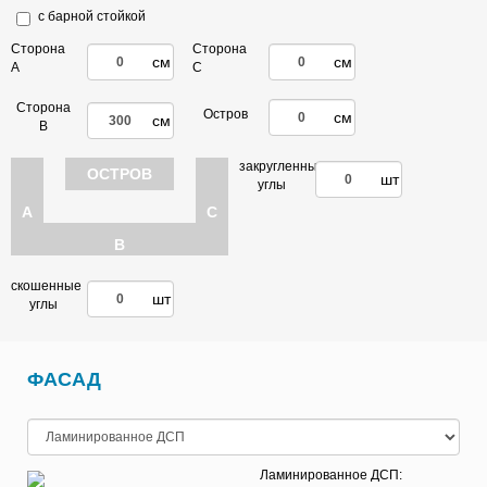
с барной стойкой
Сторона
Сторона
см
см
А
C
Сторона
Остров
см
см
B
закругленные
ОСТРОВ
шт
углы
A
C
B
скошенные
шт
углы
ФАСАД
Ламинированное ДСП: