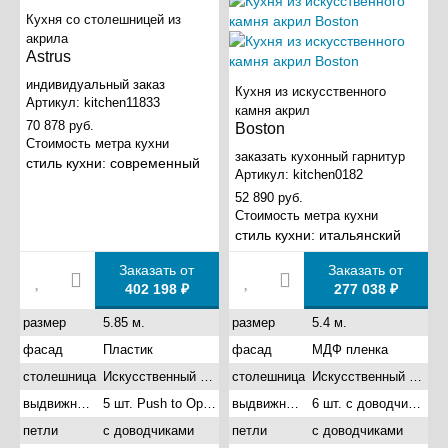
современный
Пластик
Кухня со столешницей из
прованс
МФД крашенный
акрила
Astrus
кантри
Шпон
хай-тек
Натуральное дерево
индивидуальный заказ
Кухня из искусственного
Артикул:
kitchen11833
итальянский
Акрил
камня акрил
70 878 руб.
Boston
Керамика
Стоимость метра кухни
Фасад из стекла
заказать кухонный гарнитур
стиль кухни:
современный
Артикул:
kitchen0182
52 890 руб.
Стоимость метра кухни
СТОЛЕШНИЦА
РУЧКИ
стиль кухни:
итальянский
Заказать от
Заказать от
ДСП пластик Троя
Стандартные
402 198 ₽
277 038 ₽
ДСП пластик Arpa
Интегрированные
размер
5.85 м.
размер
5.4 м.
Искусственный
Профиль GOLA
камень акрил
фасад
Пластик
фасад
МДФ пленка
Накладные
Искусственный
столешница
Искусственный камень акрил
столешница
Искусственный камень акрил
камень кварц
выдвижные ящики
5 шт. Push to Open с доводчиками
выдвижные ящики
6 шт. с доводчиками
Древесина
петли
с доводчиками
петли
с доводчиками