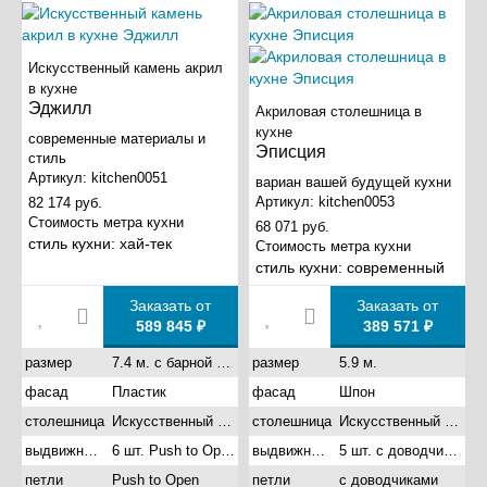
Искусственный камень акрил
в кухне
Эджилл
Акриловая столешница в
кухне
современные материалы и
Эписция
стиль
Артикул:
kitchen0051
вариан вашей будущей кухни
Артикул:
kitchen0053
82 174 руб.
Стоимость метра кухни
68 071 руб.
стиль кухни:
хай-тек
Стоимость метра кухни
стиль кухни:
современный
Заказать от
Заказать от
589 845 ₽
389 571 ₽
размер
7.4 м. с барной стойкой со скошенными углами
размер
5.9 м.
фасад
Пластик
фасад
Шпон
столешница
Искусственный камень акрил
столешница
Искусственный камень акрил
выдвижные ящики
6 шт. Push to Open с доводчиками
выдвижные ящики
5 шт. с доводчиками
петли
Push to Open
петли
с доводчиками