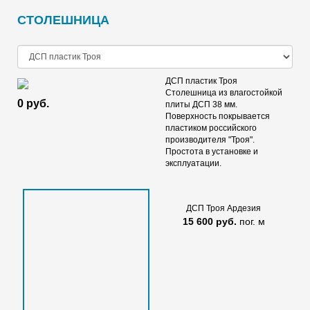
1 430 руб.
м²
1 430 руб.
м²
СТОЛЕШНИЦА
ДСП пластик Троя
Столешница из влагостойкой
0 руб.
плиты ДСП 38 мм.
Поверхность покрывается
пластиком российского
производителя "Троя".
Простота в установке и
эксплуатации.
Cleaf - SHERWOOD FA68
Egger - Альпийское озеро U504
ST9
1 430 руб.
м²
1 430 руб.
м²
ДСП Троя Ардезия
15 600 руб.
пог. м