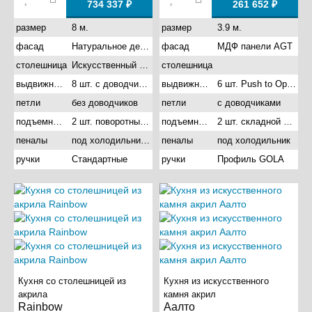
734 337 ₽
261 652 ₽
для офиса
квадратные кухни
с холодильником
размер
8 м.
размер
3.9 м.
фасад
Натуральное дерево
фасад
МДФ панели AGT
столешница
Искусственный камень акрил
столешница
выдвижные ящики
8 шт. с доводчиками
выдвижные ящики
6 шт. Push to Open с доводчиками
петли
без доводчиков
петли
с доводчиками
подъемные механизмы
2 шт. поворотный подъемник
подъемные механизмы
2 шт. складной подъемник
пеналы
под холодильник и под духовой шкаф
пеналы
под холодильник
ручки
Стандартные
ручки
Профиль GOLA
Кухня со столешницей из
Кухня из искусственного
акрила
камня акрил
Rainbow
Аалто