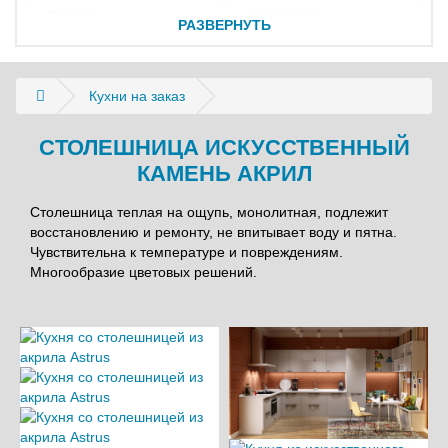
синий
с островом
Феодосия
РАЗВЕРНУТЬ
Е
черный
с барной стойкой
Я
желтый
со скошенными
углами
Евпатория
зеленый
Кухни на заказ
закругленная
Ялта
бежевый
К
красный
CТОЛЕШНИЦА ИСКУССТВЕННЫЙ
фиолетовый
Керчь
КАМЕНЬ АКРИЛ
серый
коричневый
Столешница теплая на ощупь, монолитная, подлежит
восстановлению и ремонту, не впитывает воду и пятна.
венге
Чувствительна к температуре и повреждениям.
розовый
Многообразие цветовых решений.
СТИЛЬ
ОТДЕЛКА ФАСАДА
модерн
Ламинированное ДСП
классический
МДФ пленка
лофт
МДФ панели AGT