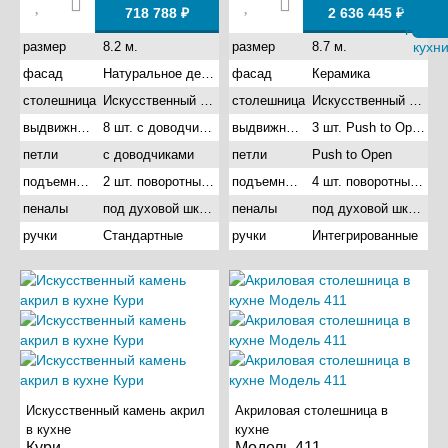
718 788 ₽
2 636 445 ₽
размер
8.2 м.
размер
8.7 м.
фасад
Натуральное дерево
фасад
Керамика
столешница
Искусственный камень акрил
столешница
Искусственный камень акрил
выдвижные ящики
8 шт. с доводчиками
выдвижные ящики
3 шт. Push to Open с доводчиками
петли
с доводчиками
петли
Push to Open
подъемные механизмы
2 шт. поворотный подъемник
подъемные механизмы
4 шт. поворотный подъемник
пеналы
под духовой шкаф
пеналы
под духовой шкаф
ручки
Стандартные
ручки
Интегрированные
Искусственный камень акрил
Акриловая столешница в
в кухне
кухне
Кури
Модель 411