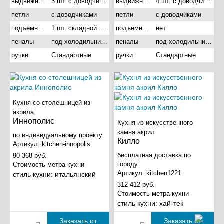
выдвижные ящики
3 шт. с доводчиками
выдвижные ящики
4 шт. с доводчиками
петли
с доводчиками
петли
с доводчиками
подъемные механизмы
1 шт. складной подъемник
подъемные механизмы
нет
пеналы
под холодильник и под духовой шкаф
пеналы
под холодильник и под духовой шкаф
ручки
Стандартные
ручки
Стандартные
Кухня со столешницей из
акрила
Иннополис
Кухня из искусственного
камня акрил
по индивидуальному проекту
Килло
Артикул:
kitchen-innopolis
бесплатная доставка по
90 368 руб.
городу
Стоимость метра кухни
Артикул:
kitchen1221
стиль кухни:
итальянский
312 412 руб.
Стоимость метра кухни
стиль кухни:
хай-тек
Заказать от
Заказать от