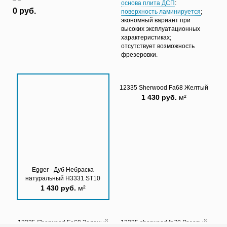
основа плита ДСП
:
0 руб.
поверхность ламинируется
;
экономный вариант при
высоких эксплуатационных
характеристиках;
отсутствует возможность
фрезеровки.
12335 Sherwood Fa68 Желтый
1 430 руб.
м²
Egger - Дуб Небраска
натуральный H3331 ST10
1 430 руб.
м²
12335 Sherwood Fa69 Зеленый
12335 sherwood fa70 Розовый