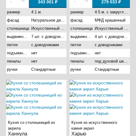
343 001 ₽
279 033 ₽
размер
4.1 м.
размер
4.5 м. с закругленными углами
фасад
Натуральное дерево
фасад
МФД крашенный
столешница
Искусственный камень акрил
столешница
Искусственный камень акрил
выдвижные ящики
7 шт. с доводчиками
выдвижные ящики
4 шт. с доводчиками
петли
с доводчиками
петли
с доводчиками
подъемные механизмы
нет
подъемные механизмы
нет
пеналы
нет
пеналы
под духовой шкаф
ручки
Стандартные
ручки
Стандартные
Кухня со столешницей из
Кухня из искусственного
акрила
камня акрил
Ханнула
Харью