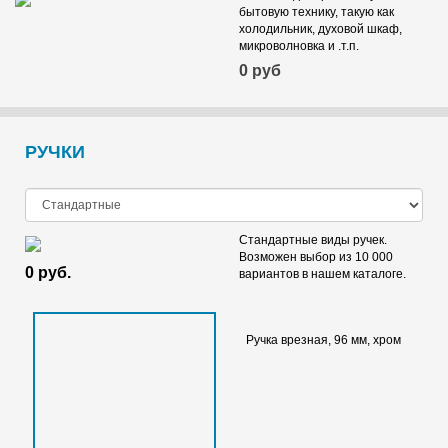
бытовую технику, такую как
ДСП Троя Гренобль
ДСП Троя Джайпур
холодильник, духовой шкаф,
15 600 руб.
пог. м
15 600 руб.
пог. м
микроволновка и .т.п.
0 руб
РУЧКИ
Стандартные виды ручек.
Egger - Вишня Локарно H1636
Egger - Вяз Тоссини
Возможен выбор из 10 000
ST12
коричневый H1212 ST33
0 руб.
вариантов в нашем каталоге.
1 430 руб.
м²
1 430 руб.
м²
ДСП Троя Индийский мрамор
ДСП Троя Калаката
15 600 руб.
пог. м
15 600 руб.
пог. м
Ручка врезная, 96 мм, хром