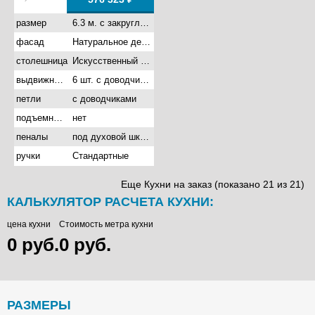
размер
6.3 м. с закругленными углами
фасад
Натуральное дерево
столешница
Искусственный камень акрил
выдвижные ящики
6 шт. с доводчиками
петли
с доводчиками
подъемные механизмы
нет
пеналы
под духовой шкаф
ручки
Стандартные
Еще Кухни на заказ (показано 21 из 21)
КАЛЬКУЛЯТОР РАСЧЕТА КУХНИ:
цена кухни
Стоимость метра кухни
0 руб.
0 руб.
РАЗМЕРЫ