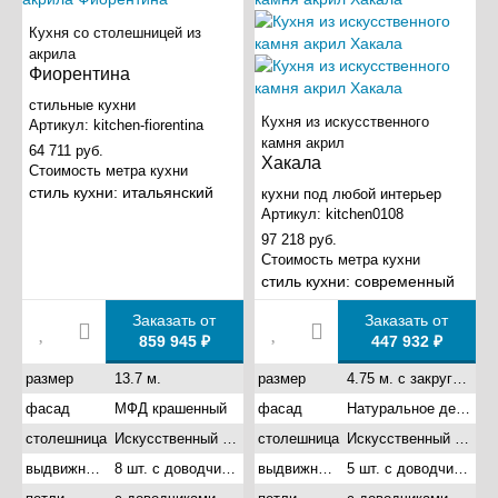
Кухня со столешницей из
акрила
Фиорентина
стильные кухни
Кухня из искусственного
Артикул:
kitchen-fiorentina
камня акрил
64 711 руб.
Хакала
Стоимость метра кухни
стиль кухни:
итальянский
кухни под любой интерьер
Артикул:
kitchen0108
97 218 руб.
Стоимость метра кухни
стиль кухни:
современный
Заказать от
Заказать от
859 945 ₽
447 932 ₽
размер
13.7 м.
размер
4.75 м. с закругленными углами
фасад
МФД крашенный
фасад
Натуральное дерево
столешница
Искусственный камень акрил
столешница
Искусственный камень акрил
выдвижные ящики
8 шт. с доводчиками
выдвижные ящики
5 шт. с доводчиками