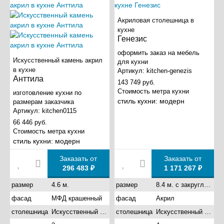
Акриловая столешница в
кухне
Генезис
оформить заказ на мебель
Искусственный камень акрил
для кухни
в кухне
Артикул:
kitchen-genezis
Анттила
143 749 руб.
Стоимость метра кухни
изготовление кухни по
стиль кухни:
модерн
размерам заказчика
Артикул:
kitchen0115
66 446 руб.
Стоимость метра кухни
стиль кухни:
модерн
Заказать от
Заказать от
296 483 ₽
1 171 267 ₽
размер
4.6 м.
размер
8.4 м. с закругленными углами
фасад
МФД крашенный
фасад
Акрил
столешница
Искусственный камень акрил
столешница
Искусственный камень акрил