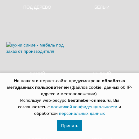
ПОД ДЕРЕВО
БЕЛЫЙ
Ручка-скоба, 128 мм, золото,
Ручка-скоба, 128 мм, матовый
PASSION
хром
Egger - Орех Карини табак
Egger - Орех Пацифик
H3711 ST9
натуральный H3700 ST10
1 430 руб.
м²
1 430 руб.
м²
СИНИЙ
ЧЕРНЫЙ
ДСП Троя Семолина серая
ДСП Троя Серый
На нашем интернет-сайте предусмотрена
обработка
15 600 руб.
пог. м
15 600 руб.
пог. м
метаданных пользователей
(файлов cookie, данных об IP-
Ручка-скоба, 128 мм, матовый
Ручка-скоба, 128 мм, матовый
адресе и местоположении).
черный
черный
Используя web-ресурс
bestmebel-crimea.ru
, Вы
соглашаетесь с
политикой конфиденциальности
и
обработкой
персональных данных
Принять