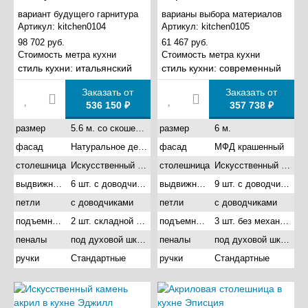
вариант будущего гарнитура
варианы выбора материалов
Артикул:
kitchen0104
Артикул:
kitchen0105
98 702 руб.
61 467 руб.
Стоимость метра кухни
Стоимость метра кухни
стиль кухни:
итальянский
стиль кухни:
современный
Заказать от
Заказать от
536 150 ₽
357 738 ₽
размер
5.6 м. со скошенными углами
размер
6 м.
фасад
Натуральное дерево
фасад
МФД крашенный
столешница
Искусственный камень акрил
столешница
Искусственный камень акрил
выдвижные ящики
6 шт. с доводчиками
выдвижные ящики
9 шт. с доводчиками
петли
с доводчиками
петли
с доводчиками
подъемные механизмы
2 шт. складной подъемник
подъемные механизмы
3 шт. без механизма
пеналы
под духовой шкаф
пеналы
под духовой шкаф
ручки
Стандартные
ручки
Стандартные