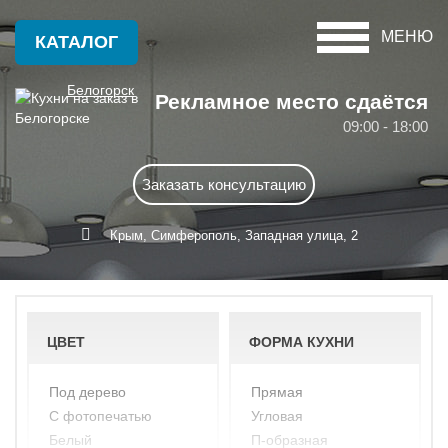
МЕНЮ
КАТАЛОГ
Белогорск
Рекламное место сдаётся
09:00 - 18:00
Красноперекопск
А
Заказать консультацию
Крым
Алушта
С
Крым, Симферополь, Западная улица, 2
Армянск
Саки
Б
Севастополь
Бахчисарай
ЦВЕТ
ФОРМА КУХНИ
Симферополь
Белогорск
Судак
под дерево
прямая
Д
с фотопечатью
угловая
Ф
белый
п-образная
Джанкой