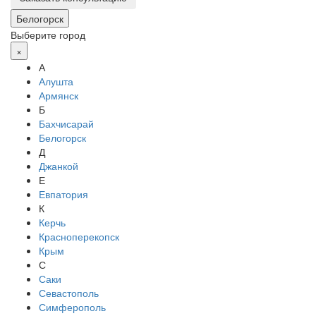
Белогорск
Выберите город
×
А
Алушта
Армянск
Б
Бахчисарай
Белогорск
Д
Джанкой
Е
Евпатория
К
Керчь
Красноперекопск
Крым
С
Саки
Севастополь
Симферополь