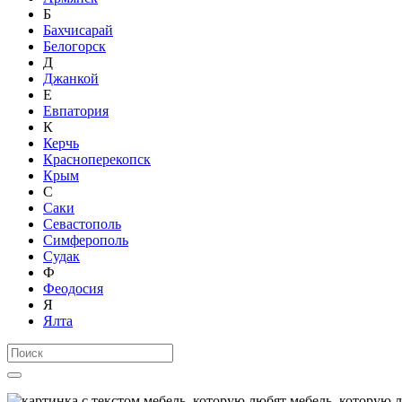
Б
Бахчисарай
Белогорск
Д
Джанкой
Е
Евпатория
К
Керчь
Красноперекопск
Крым
С
Саки
Севастополь
Симферополь
Судак
Ф
Феодосия
Я
Ялта
мебель, которую 