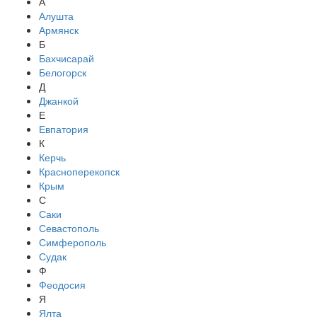
А
Алушта
Армянск
Б
Бахчисарай
Белогорск
Д
Джанкой
Е
Евпатория
К
Керчь
Красноперекопск
Крым
С
Саки
Севастополь
Симферополь
Судак
Ф
Феодосия
Я
Ялта