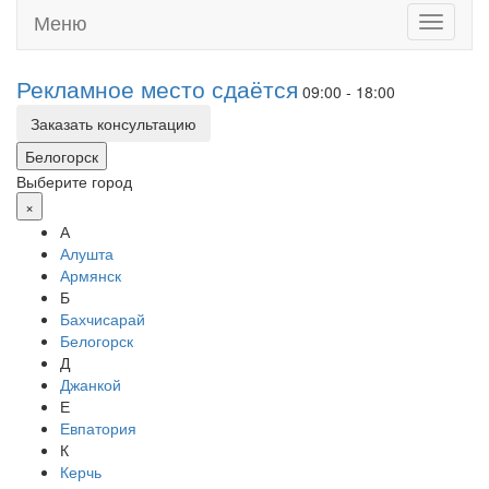
Меню
Toggle
navigati
Рекламное место сдаётся
09:00 - 18:00
Заказать консультацию
Белогорск
Выберите город
×
А
Алушта
Армянск
Б
Бахчисарай
Белогорск
Д
Джанкой
Е
Евпатория
К
Керчь