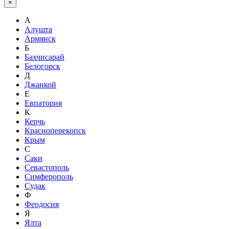
×
А
Алушта
Армянск
Б
Бахчисарай
Белогорск
Д
Джанкой
Е
Евпатория
К
Керчь
Красноперекопск
Крым
С
Саки
Севастополь
Симферополь
Судак
Ф
Феодосия
Я
Ялта