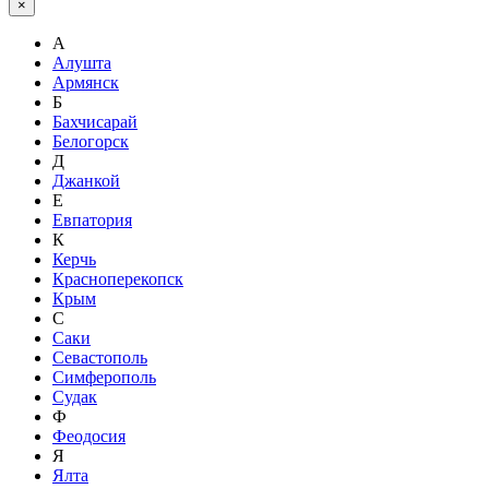
×
А
Алушта
Армянск
Б
Бахчисарай
Белогорск
Д
Джанкой
Е
Евпатория
К
Керчь
Красноперекопск
Крым
С
Саки
Севастополь
Симферополь
Судак
Ф
Феодосия
Я
Ялта