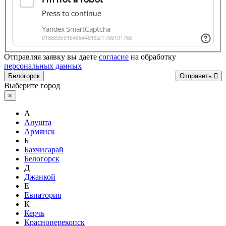
Отправляя заявку вы даете
согласие
на обработку
персональных данных
Белогорск
Отправить
Выберите город
×
А
Алушта
Армянск
Б
Бахчисарай
Белогорск
Д
Джанкой
Е
Евпатория
К
Керчь
Красноперекопск