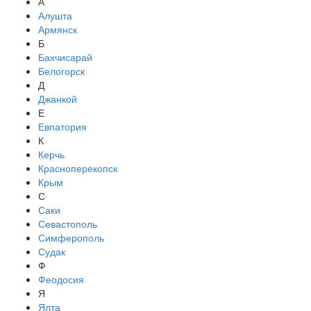
А
Алушта
Армянск
Б
Бахчисарай
Белогорск
Д
Джанкой
Е
Евпатория
К
Керчь
Красноперекопск
Крым
С
Саки
Севастополь
Симферополь
Судак
Ф
Феодосия
Я
Ялта