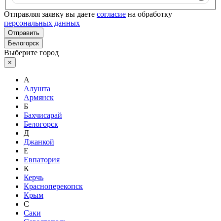
Отправляя заявку вы даете
согласие
на обработку
персональных данных
Отправить
Белогорск
Выберите город
×
А
Алушта
Армянск
Б
Бахчисарай
Белогорск
Д
Джанкой
Е
Евпатория
К
Керчь
Красноперекопск
Крым
С
Саки