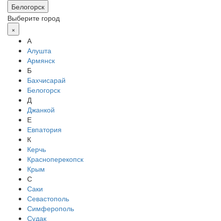
Белогорск
Выберите город
×
А
Алушта
Армянск
Б
Бахчисарай
Белогорск
Д
Джанкой
Е
Евпатория
К
Керчь
Красноперекопск
Крым
С
Саки
Севастополь
Симферополь
Судак